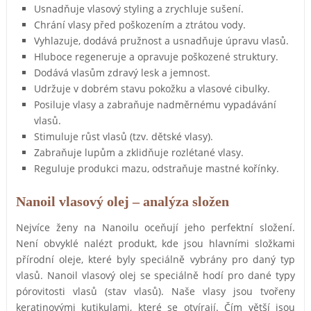
Usnadňuje vlasový styling a zrychluje sušení.
Chrání vlasy před poškozením a ztrátou vody.
Vyhlazuje, dodává pružnost a usnadňuje úpravu vlasů.
Hluboce regeneruje a opravuje poškozené struktury.
Dodává vlasům zdravý lesk a jemnost.
Udržuje v dobrém stavu pokožku a vlasové cibulky.
Posiluje vlasy a zabraňuje nadměrnému vypadávání
vlasů.
Stimuluje růst vlasů (tzv. dětské vlasy).
Zabraňuje lupům a zklidňuje rozlétané vlasy.
Reguluje produkci mazu, odstraňuje mastné kořínky.
Nanoil vlasový olej – analýza složen
Nejvíce ženy na Nanoilu oceňují jeho perfektní složení.
Není obvyklé nalézt produkt, kde jsou hlavními složkami
přírodní oleje, které byly speciálně vybrány pro daný typ
vlasů. Nanoil vlasový olej se speciálně hodí pro dané typy
pórovitosti vlasů (stav vlasů). Naše vlasy jsou tvořeny
keratinovými kutikulami, které se otvírají. Čím větší jsou