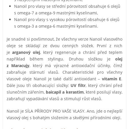
Nanoil pro vlasy se střední pórovitostí obsahuje 6 olejů
s omega-7 a omega-9 mastnými kyselinami,
Nanoil pro vlasy s vysokou pórovitostí obsahuje 6 olejů
s omega-3 a omega-6 mastnými kyselinami.
Je snadné si povšimnout, že všechny verze Nanoil vlasového
oleje se skládají ze dvou cenných složek. První z nich
je
arganový olej
, který regeneruje a chrání před teplem
například během stylingu. Druhou složkou je
olej
z Maracujy
, který má výrazné antioxidační účinky, čímž
zabraňuje stárnutí vlasů. Charakteristické pro všechny
vlasové oleje Nanoil je také další antioxidant –
vitamín E
.
Dále jsou tři obohacující složky:
UV filtr
, který chrání před
slunečním zářením,
baicapil a kerastim
, které posilují vlasy,
zabraňují vypadávání vlasů a stimulují růst vlasů.
Nanoil je SÍLA PŘÍRODY PRO VAŠE VLASY. Ano, jde o nejlepší
vlasový olej s bohatým složením a skvělými přírodními oleji.