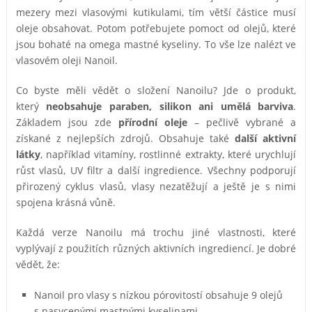
mezery mezi vlasovými kutikulami, tím větší částice musí
oleje obsahovat. Potom potřebujete pomoct od olejů, které
jsou bohaté na omega mastné kyseliny. To vše lze nalézt ve
vlasovém oleji Nanoil.
Co byste měli vědět o složení Nanoilu? Jde o produkt,
který
neobsahuje paraben, silikon ani umělá barviva
.
Základem jsou zde
přírodní oleje
– pečlivě vybrané a
získané z nejlepších zdrojů. Obsahuje také
další aktivní
látky
, například vitamíny, rostlinné extrakty, které urychlují
růst vlasů, UV filtr a další ingredience. Všechny podporují
přirozený cyklus vlasů, vlasy nezatěžují a ještě je s nimi
spojena krásná vůně.
Každá verze Nanoilu má trochu jiné vlastnosti, které
vyplývají z použitích různých aktivních ingrediencí. Je dobré
vědět, že:
Nanoil pro vlasy s nízkou pórovitostí obsahuje 9 olejů
s nasycenými mastnými kyselinami,