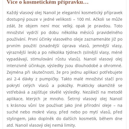
Více o kosmetickém přípravku…
Každý vlasový olej Nanoil je elegantní kosmetický přípravek
dostupný pouze v jedné velikosti – 100 ml. Ačkoli se může
zdát, že objem není moc velký, opak je pravdou. Toto
množství vydrží po dobu několika měsíců pravidelného
používání. První účinky vlasového oleje zaznamenáte již po
prvním použití (snadnější úprava vlasů, jemnější vlasy,
výraznější lesk) a po několika týdnech (silnější vlasy, méně
vypadávají, stimulování růstu vlasů). Nanoil vlasový olej
intenzivně účinkuje, výsledky jsou dlouhodobé a ohromné.
Zejména při skutečnosti, že pro jednu aplikaci potřebujete
asi 2-4 dávky z pumpičky. Takto malé množství stačí pro
pokrytí celých vlasů a pokožky. Prakticky okamžitě se
vstřebává a zajišťuje skvělé výsledky. Nezáleží na metodě
aplikace, kterých je mnoho. Šetrný vlasový olej Nanoil
s krásnou vůní lze používat jako jiné přírodní oleje – na
suché nebo mokré vlasy, před nebo po mytí vlasů, před
stylingem, jako doplněk do dalších kosmetik, během dne
atd. Nanoil vlasový olej nemá limity.