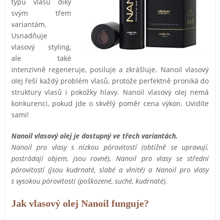
typů vlasů díky
svým třem
variantám.
Usnadňuje
vlasový styling,
ale také
intenzivně regeneruje, posiluje a zkrášluje. Nanoil vlasový
olej řeší každý problém vlasů, protože perfektně proniká do
struktury vlasů i pokožky hlavy. Nanoil vlasový olej nemá
konkurenci, pokud jde o skvělý poměr cena výkon. Uvidíte
sami!
Nanoil vlasový olej je dostupný ve třech variantách.
Nanoil pro vlasy s nízkou pórovitostí (obtížně se upravují,
postrádají objem, jsou rovné), Nanoil pro vlasy se střední
pórovitostí (jsou kudrnaté, slabé a vlnité) a Nanoil pro vlasy
s vysokou pórovitostí (poškozené, suché, kudrnaté).
Jak vlasový olej Nanoil funguje?